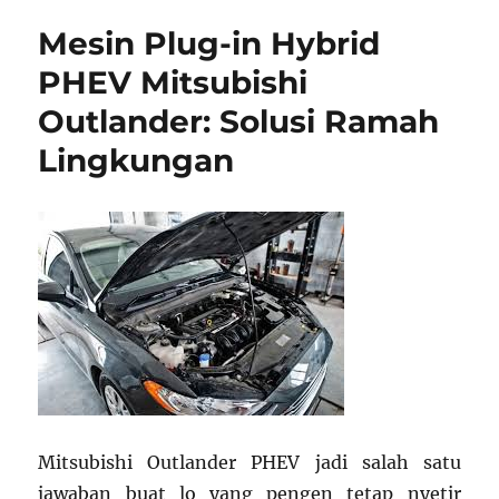
Mitsubishi:
Mesin Plug-in Hybrid
Servis
Berkala
PHEV Mitsubishi
yang
Outlander: Solusi Ramah
Aman
dan
Lingkungan
Terpercaya
di
2025
Mitsubishi Outlander PHEV jadi salah satu
jawaban buat lo yang pengen tetap nyetir