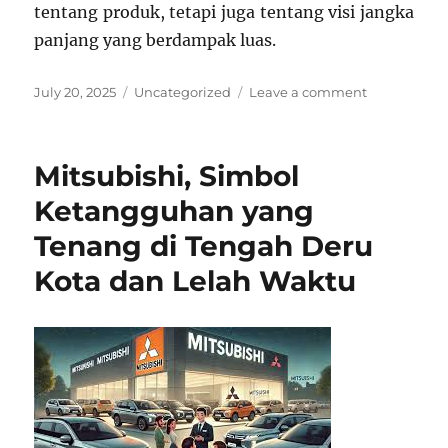
tentang produk, tetapi juga tentang visi jangka
panjang yang berdampak luas.
Posted
Categories
on
July 20, 2025
Uncategorized
Leave a comment
on
Terungkap!
Inovasi
Terbaru
Mitsubishi, Simbol
dari
Mitsubishi
Ketangguhan yang
yang
Tenang di Tengah Deru
Siap
Menggebra
Kota dan Lelah Waktu
Pasar