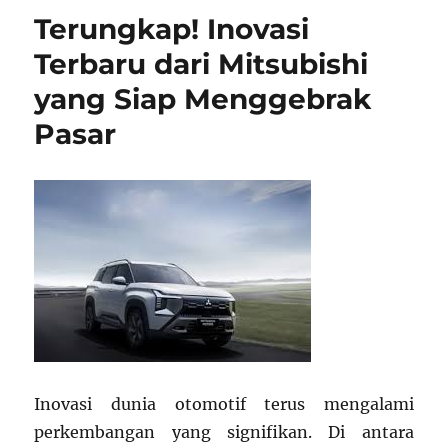
Resmi:
Terungkap! Inovasi
Layanan
Tersembu
Terbaru dari Mitsubishi
yang
yang Siap Menggebrak
Sering
Terlewat
Pasar
Inovasi dunia otomotif terus mengalami
perkembangan yang signifikan. Di antara