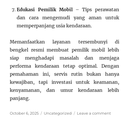
Edukasi Pemilik Mobil
– Tips perawatan
dan cara mengemudi yang aman untuk
memperpanjang usia kendaraan.
Memanfaatkan layanan tersembunyi di
bengkel resmi membuat pemilik mobil lebih
siap menghadapi masalah dan menjaga
performa kendaraan tetap optimal. Dengan
pemahaman ini, servis rutin bukan hanya
kewajiban, tapi investasi untuk keamanan,
kenyamanan, dan umur kendaraan lebih
panjang.
Posted
Categories
on
October 6, 2025
Uncategorized
Leave a comment
on
Tips
Bengkel