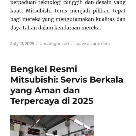
perpaduan teknologi canggih dan desain yang
kuat, Mitsubishi terus menjadi pilihan tepat
bagi mereka yang mengutamakan kualitas dan
daya tahan dalam kendaraan mereka.
Posted
Categories
on
July 13, 2025
Uncategorized
Leave a comment
on
Mitsubishi,
Simbol
Ketangguha
Bengkel Resmi
yang
Tenang
Mitsubishi: Servis Berkala
di
yang Aman dan
Tengah
Deru
Terpercaya di 2025
Kota
dan
Lelah
Waktu