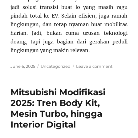
jadi solusi transisi buat lo yang masih ragu
pindah total ke EV. Selain efisien, juga ramah
lingkungan, dan tetap nyaman buat mobilitas
harian. Jadi, bukan cuma urusan teknologi
doang, tapi juga bagian dari gerakan peduli
lingkungan yang makin relevan.
Posted
Categories
on
June 6, 2025
Uncategorized
Leave a comment
on
Mesin
Plug-
in
Mitsubishi Modifikasi
Hybrid
PHEV
2025: Tren Body Kit,
Mitsubishi
Mesin Turbo, hingga
Outlander:
Solusi
Interior Digital
Ramah
Lingkungan