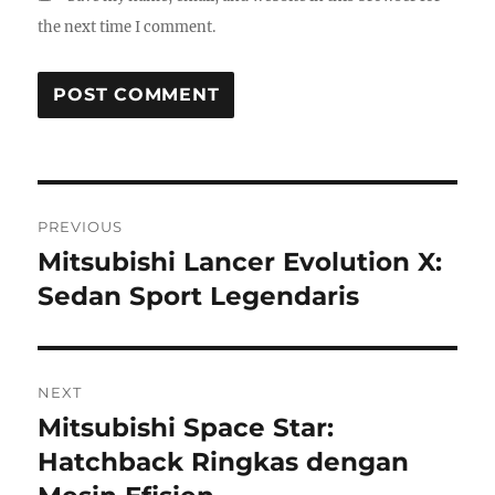
the next time I comment.
Post
PREVIOUS
navigation
Mitsubishi Lancer Evolution X:
Previous
post:
Sedan Sport Legendaris
NEXT
Mitsubishi Space Star:
Next
post:
Hatchback Ringkas dengan