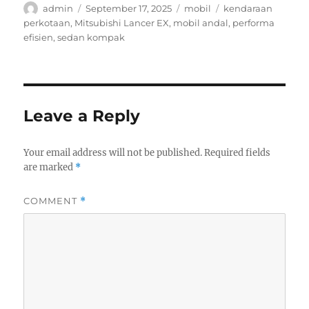
Author
Posted
Categories
Tags
admin
September 17, 2025
mobil
kendaraan
on
perkotaan
,
Mitsubishi Lancer EX
,
mobil andal
,
performa
efisien
,
sedan kompak
Leave a Reply
Your email address will not be published.
Required fields
are marked
*
COMMENT
*