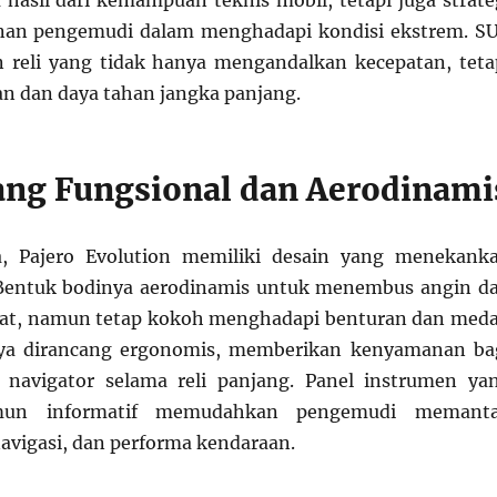
nan pengemudi dalam menghadapi kondisi ekstrem. S
n reli yang tidak hanya mengandalkan kecepatan, teta
n dan daya tahan jangka panjang.
ang Fungsional dan Aerodinami
a, Pajero Evolution memiliki desain yang menekank
. Bentuk bodinya aerodinamis untuk menembus angin d
epat, namun tetap kokoh menghadapi benturan dan med
rnya dirancang ergonomis, memberikan kenyamanan ba
navigator selama reli panjang. Panel instrumen ya
mun informatif memudahkan pengemudi memant
navigasi, dan performa kendaraan.