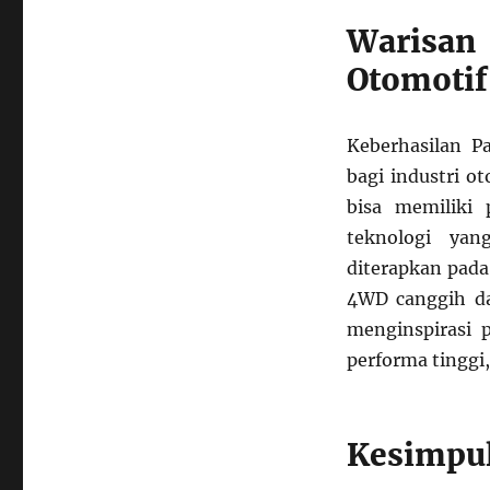
Warisan
Otomotif
Keberhasilan P
bagi industri o
bisa memiliki 
teknologi yan
diterapkan pada
4WD canggih da
menginspirasi
performa tinggi
Kesimpu