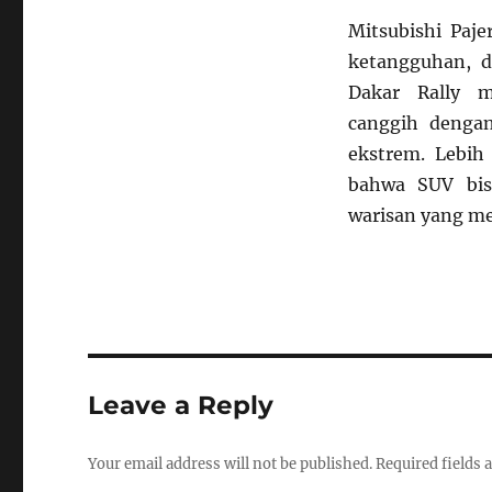
Mitsubishi Paje
ketangguhan, da
Dakar Rally m
canggih denga
ekstrem. Lebih 
bahwa SUV bisa
warisan yang me
Leave a Reply
Your email address will not be published.
Required fields