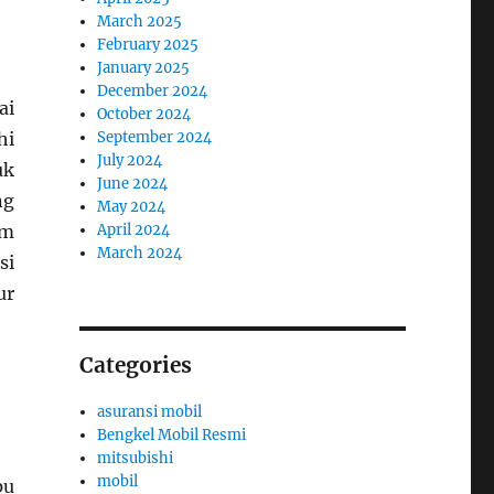
March 2025
February 2025
January 2025
December 2024
ai
October 2024
hi
September 2024
July 2024
uk
June 2024
ng
May 2024
em
April 2024
March 2024
si
ur
Categories
asuransi mobil
Bengkel Mobil Resmi
mitsubishi
mobil
pu