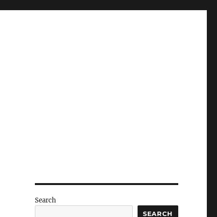
Search
SEARCH