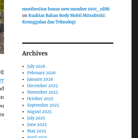
mostbesitus bonus new member 100t_nlMt
on
Kualitas Bahan Body Mobil Mitsubishi:
Keunggulan dan Teknologi
Archives
July 2026
ng
February 2026
er
January 2026
December 2025
ad
November 2025
an
October 2025
bu
September 2025
August 2025
ya
July 2025
June 2025
May 2025
April 2025