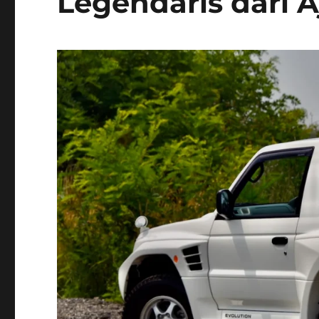
Legendaris dari A