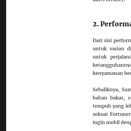
2. Perform
Dari sisi perfo
untuk varian d
untuk perjala
ketangguhann
kenyamanan berk
Sebaliknya, Suz
bahan bakar, 
tempuh yang leb
sekuat Fortune
ingin mobil den