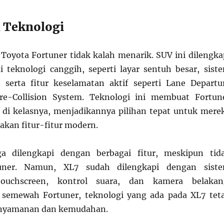
n Teknologi
, Toyota Fortuner tidak kalah menarik. SUV ini dilengka
 teknologi canggih, seperti layar sentuh besar, sist
 serta fitur keselamatan aktif seperti Lane Departu
e-Collision System. Teknologi ini membuat Fortun
di kelasnya, menjadikannya pilihan tepat untuk mere
kan fitur-fitur modern.
a dilengkapi dengan berbagai fitur, meskipun tid
uner. Namun, XL7 sudah dilengkapi dengan sist
touchscreen, kontrol suara, dan kamera belakan
 semewah Fortuner, teknologi yang ada pada XL7 tet
nyamanan dan kemudahan.