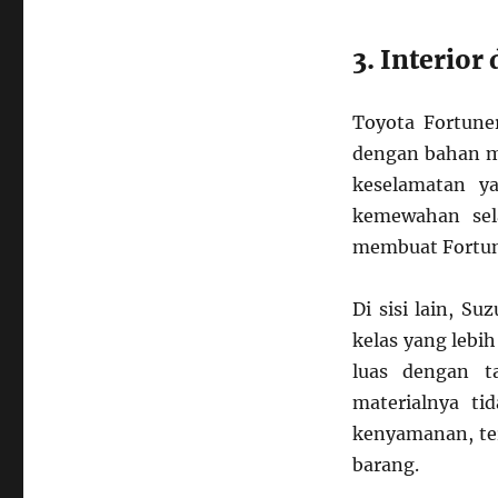
3. Interio
Toyota Fortune
dengan bahan ma
keselamatan y
kemewahan sela
membuat Fortune
Di sisi lain, 
kelas yang lebi
luas dengan t
materialnya t
kenyamanan, te
barang.