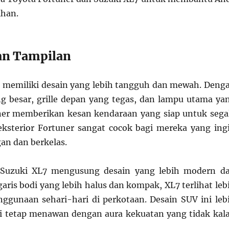
ihan.
dan Tampilan
 memiliki desain yang lebih tangguh dan mewah. Deng
g besar, grille depan yang tegas, dan lampu utama ya
ner memberikan kesan kendaraan yang siap untuk sega
ksterior Fortuner sangat cocok bagi mereka yang ing
gan dan berkelas.
 Suzuki XL7 mengusung desain yang lebih modern d
aris bodi yang lebih halus dan kompak, XL7 terlihat leb
ggunaan sehari-hari di perkotaan. Desain SUV ini leb
i tetap menawan dengan aura kekuatan yang tidak kal