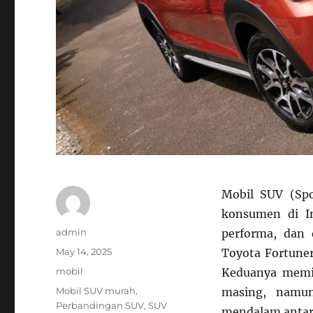
Mobil SUV (Spor
konsumen di I
Author
admin
performa, dan
Posted
May 14, 2025
Toyota Fortuner
on
Categories
mobil
Keduanya memi
Tags
Mobil SUV murah
,
masing, namun
Perbandingan SUV
,
SUV
mendalam antar