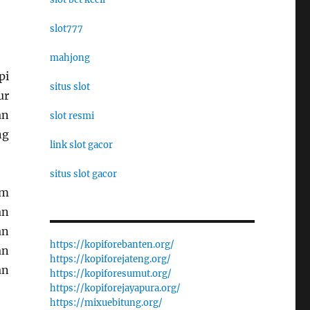
slot777
mahjong
pi
situs slot
ur
an
slot resmi
ng
link slot gacor
situs slot gacor
am
an
an
https://kopiforebanten.org/
an
https://kopiforejateng.org/
an
https://kopiforesumut.org/
https://kopiforejayapura.org/
https://mixuebitung.org/