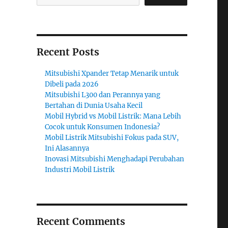
Recent Posts
Mitsubishi Xpander Tetap Menarik untuk
Dibeli pada 2026
Mitsubishi L300 dan Perannya yang
Bertahan di Dunia Usaha Kecil
Mobil Hybrid vs Mobil Listrik: Mana Lebih
Cocok untuk Konsumen Indonesia?
Mobil Listrik Mitsubishi Fokus pada SUV,
Ini Alasannya
Inovasi Mitsubishi Menghadapi Perubahan
Industri Mobil Listrik
Recent Comments