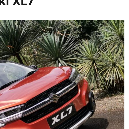
ki XL7