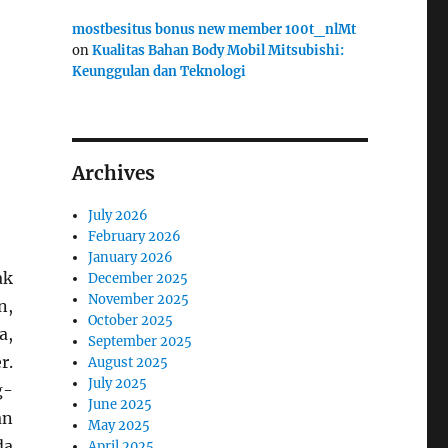
mostbesitus bonus new member 100t_nlMt
on
Kualitas Bahan Body Mobil Mitsubishi:
Keunggulan dan Teknologi
Archives
July 2026
February 2026
January 2026
ak
December 2025
November 2025
n,
October 2025
a,
September 2025
r.
August 2025
July 2025
g-
June 2025
an
May 2025
da
April 2025