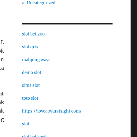
Uncategorized
slot bet 200
4L
slot qris
ok
an
mahjong ways
ta
demo slot
situs slot
at
toto slot
ak
ak
https://loveatwurstsight.com/
ng
slot
slot bet kecil