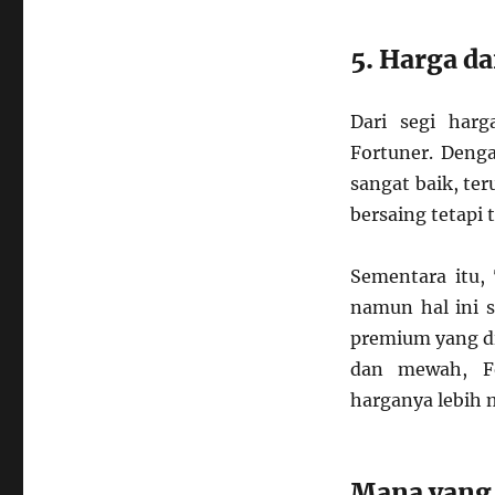
5. Harga d
Dari segi harg
Fortuner. Deng
sangat baik, te
bersaing tetapi
Sementara itu, 
namun hal ini s
premium yang d
dan mewah, Fo
harganya lebih 
Mana yang