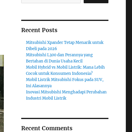
Recent Posts
Mitsubishi Xpander Tetap Menarik untuk
Dibeli pada 2026
Mitsubishi L300 dan Perannya yang
Bertahan di Dunia Usaha Kecil
Mobil Hybrid vs Mobil Listrik: Mana Lebih
Cocok untuk Konsumen Indonesia?
Mobil Listrik Mitsubishi Fokus pada SUV,
Ini Alasannya
Inovasi Mitsubishi Menghadapi Perubahan
Industri Mobil Listrik
Recent Comments