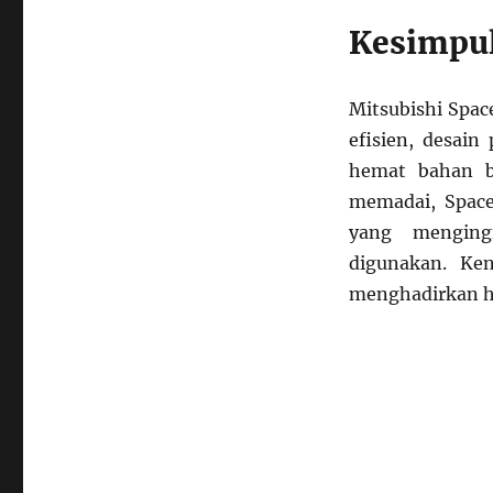
Kesimpu
Mitsubishi Spa
efisien, desai
hemat bahan ba
memadai, Space
yang menging
digunakan. Ke
menghadirkan ha