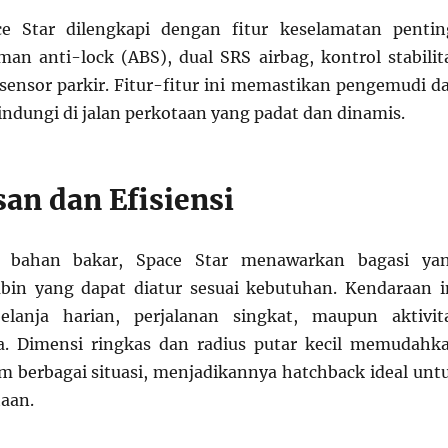
ce Star dilengkapi dengan fitur keselamatan pentin
man anti-lock (ABS), dual SRS airbag, kontrol stabilit
sensor parkir. Fitur-fitur ini memastikan pengemudi d
ndungi di jalan perkotaan yang padat dan dinamis.
san dan Efisiensi
nsi bahan bakar, Space Star menawarkan bagasi ya
abin yang dapat diatur sesuai kebutuhan. Kendaraan i
lanja harian, perjalanan singkat, maupun aktivit
ta. Dimensi ringkas dan radius putar kecil memudahk
 berbagai situasi, menjadikannya hatchback ideal unt
taan.