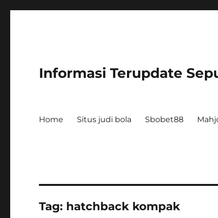
Informasi Terupdate Sepu
Home
Situs judi bola
Sbobet88
Mahj
Tag:
hatchback kompak