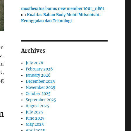
mostbesitus bonus new member 100t_nlMt
on
Kualitas Bahan Body Mobil Mitsubishi:
Keunggulan dan Teknologi
an
Archives
a.
July 2026
an
February 2026
t,
January 2026
ng
December 2025
November 2025
October 2025
September 2025
August 2025
n
July 2025
June 2025
May 2025
April 2025