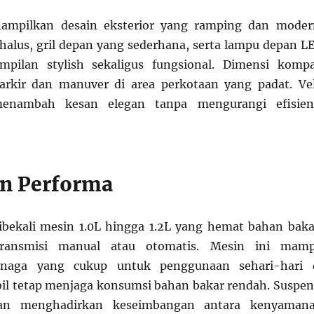
ampilkan desain eksterior yang ramping dan moder
 halus, gril depan yang sederhana, serta lampu depan L
pilan stylish sekaligus fungsional. Dimensi komp
kir dan manuver di area perkotaan yang padat. Ve
menambah kesan elegan tanpa mengurangi efisien
n Performa
ibekali mesin 1.0L hingga 1.2L yang hemat bahan baka
ransmisi manual atau otomatis. Mesin ini mam
naga yang cukup untuk penggunaan sehari-hari 
il tetap menjaga konsumsi bahan bakar rendah. Suspen
kan menghadirkan keseimbangan antara kenyaman