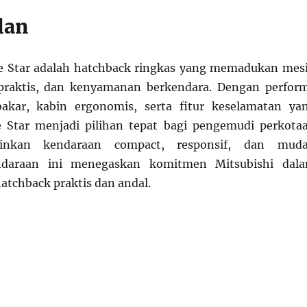
lan
ce Star adalah hatchback ringkas yang memadukan mes
n praktis, dan kenyamanan berkendara. Dengan perfor
kar, kabin ergonomis, serta fitur keselamatan ya
 Star menjadi pilihan tepat bagi pengemudi perkota
inkan kendaraan compact, responsif, dan mud
ndaraan ini menegaskan komitmen Mitsubishi dal
tchback praktis dan andal.