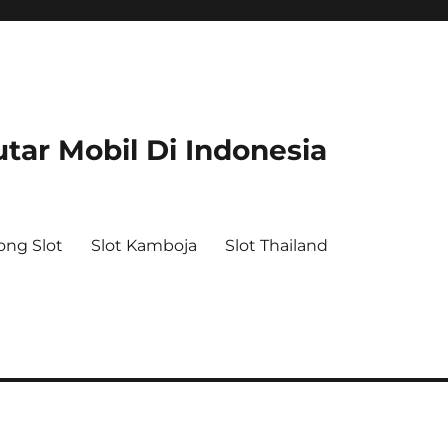
tar Mobil Di Indonesia
ong Slot
Slot Kamboja
Slot Thailand