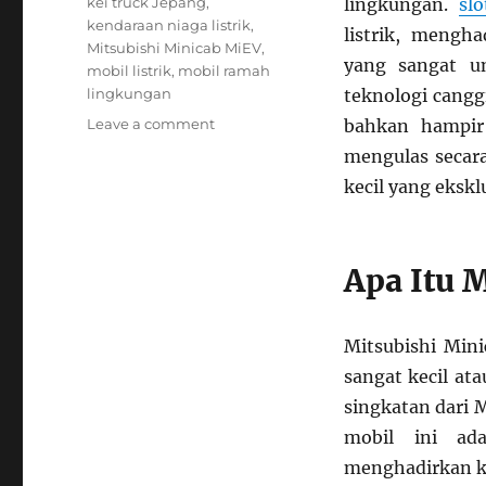
Tags
kei truck Jepang
,
lingkungan.
sl
kendaraan niaga listrik
,
listrik, mengh
Mitsubishi Minicab MiEV
,
yang sangat un
mobil listrik
,
mobil ramah
lingkungan
teknologi cangg
on
Leave a comment
bahkan hampir 
Mitsubishi
mengulas secara
Minicab
kecil yang ekskl
MiEV:
Mobil
Listrik
Mungil
Apa Itu 
yang
Cuma
Bisa
Mitsubishi Min
Kamu
Lihat
sangat kecil at
di
singkatan dari 
Jepang
mobil ini ada
menghadirkan ke