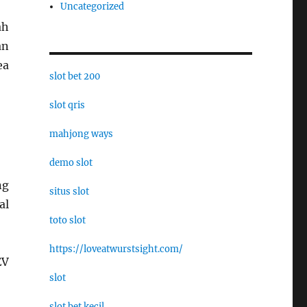
Uncategorized
ah
an
ea
slot bet 200
slot qris
mahjong ways
demo slot
ng
situs slot
al
toto slot
https://loveatwurstsight.com/
EV
slot
slot bet kecil