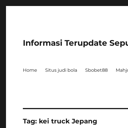
Informasi Terupdate Sepu
Home
Situs judi bola
Sbobet88
Mahj
Tag:
kei truck Jepang