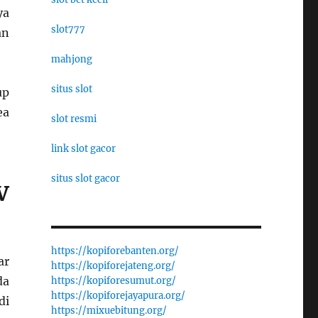
ya
slot777
an
mahjong
situs slot
up
ea
slot resmi
link slot gacor
situs slot gacor
V
https://kopiforebanten.org/
ar
https://kopiforejateng.org/
da
https://kopiforesumut.org/
https://kopiforejayapura.org/
di
https://mixuebitung.org/