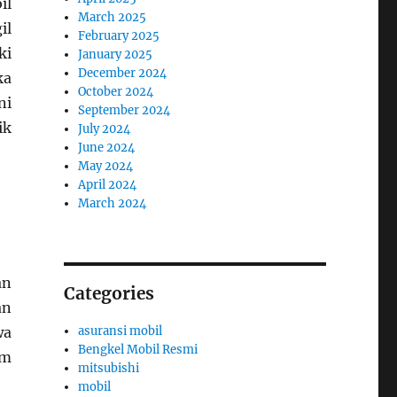
il
March 2025
il
February 2025
ki
January 2025
December 2024
ka
October 2024
ni
September 2024
ik
July 2024
June 2024
May 2024
April 2024
March 2024
an
Categories
an
wa
asuransi mobil
Bengkel Mobil Resmi
am
mitsubishi
mobil