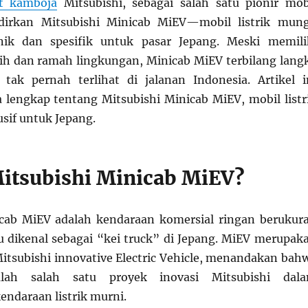
ot kamboja
Mitsubishi, sebagai salah satu pionir mob
adirkan Mitsubishi Minicab MiEV—mobil listrik mung
ik dan spesifik untuk pasar Jepang. Meski memili
ih dan ramah lingkungan, Minicab MiEV terbilang lang
tak pernah terlihat di jalanan Indonesia. Artikel i
 lengkap tentang Mitsubishi Minicab MiEV, mobil listr
usif untuk Jepang.
Mitsubishi Minicab MiEV?
icab MiEV adalah kendaraan komersial ringan berukur
au dikenal sebagai “kei truck” di Jepang. MiEV merupak
Mitsubishi innovative Electric Vehicle, menandakan bah
lah salah satu proyek inovasi Mitsubishi dal
ndaraan listrik murni.