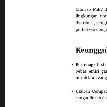
Minicab MiEV d
lingkungan unt
distribusi, pen
perkotaan denga
Keunggul
Bertenaga Listr
bebas emisi ga
untuk kota yang 
Ukuran Compac
sangat lincah d