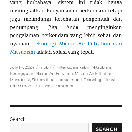
yang berbahaya, sistem ini tidak hanya
meningkatkan kenyamanan berkendara tetapi
juga melindungi kesehatan pengemudi dan
penumpang. Jika Anda menginginkan
pengalaman berkendara yang lebih sehat dan
nyaman,
teknologi Micron Air Filtration dari
Mitsubishi
adalah solusi yang tepat.
Posted
Categories
Tags
July 14, 2024
mobil
Filter udara kabin Mitsubishi
,
on
Keunggulan Micron Air Filtration
,
Micron Air Filtration
Mitsubishi
,
Sistem filtrasi udara mobil
,
Teknologi filtrasi
on
udara mobil
Leave a comment
Cara
Kerja
Micron
Air
Filtration
Search
di
Mobil
SEARCH