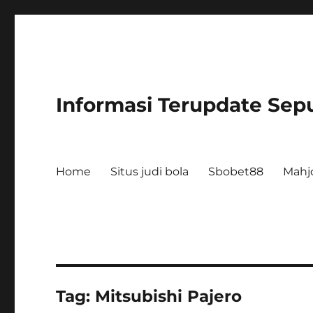
Informasi Terupdate Sepu
Home
Situs judi bola
Sbobet88
Mahj
Tag:
Mitsubishi Pajero