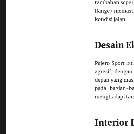
tambahan sepert
Range) memastik
kondisi jalan.
Desain E
Pajero Sport 20
agresif, dengan
depan yang mas
pada bagian-b
menghadapi tan
Interior