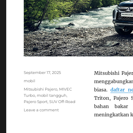
Posted
September 17, 2025
Mitsubishi Paje
on
Categories
mobil
menggabungkan
Tags
Mitsubishi Pajero
,
MIVEC
biasa.
daftar n
Turbo
,
mobil tangguh
,
Triton, Pajero 
Pajero Sport
,
SUV Off-Road
bahan bakar y
on
Leave a comment
meningkatkan k
Mitsubishi
Pajero
Sport