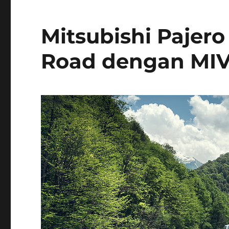
Mitsubishi Pajero
Road dengan MIV