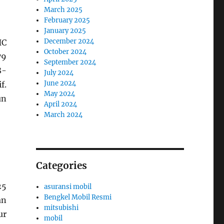
March 2025
February 2025
January 2025
December 2024
HC
October 2024
79
September 2024
8-
July 2024
June 2024
f.
May 2024
un
April 2024
March 2024
Categories
25
asuransi mobil
Bengkel Mobil Resmi
an
mitsubishi
ur
mobil