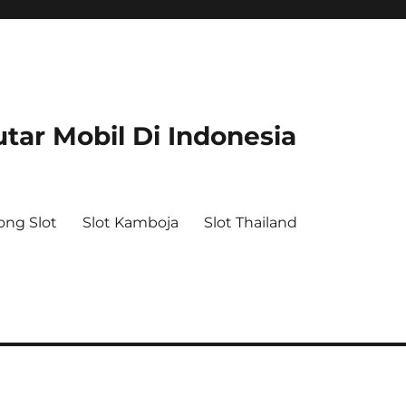
tar Mobil Di Indonesia
ong Slot
Slot Kamboja
Slot Thailand