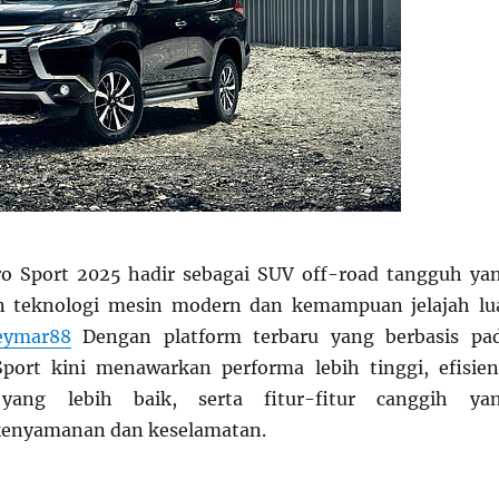
ro Sport 2025 hadir sebagai SUV off-road tangguh ya
 teknologi mesin modern dan kemampuan jelajah lu
eymar88
Dengan platform terbaru yang berbasis pa
Sport kini menawarkan performa lebih tinggi, efisien
ang lebih baik, serta fitur-fitur canggih ya
enyamanan dan keselamatan.