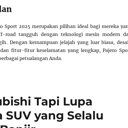
lan
ro Sport 2025 merupakan pilihan ideal bagi mereka ya
ff-road tangguh dengan teknologi mesin modern d
ggih. Dengan kemampuan jelajah yang luar biasa, desa
dan fitur-fitur keselamatan yang lengkap, Pajero Spo
erbagai petualangan Anda.
bishi Tapi Lupa
 SUV yang Selalu