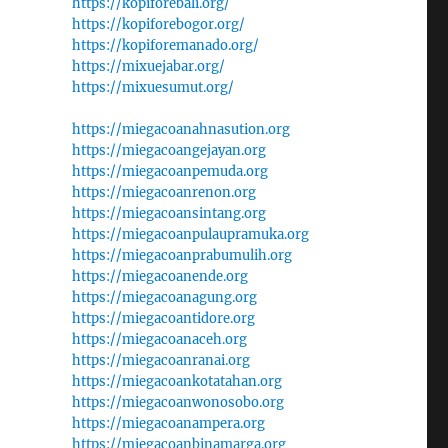
https://kopiforebali.org/
https://kopiforebogor.org/
https://kopiforemanado.org/
https://mixuejabar.org/
https://mixuesumut.org/
https://miegacoanahnasution.org
https://miegacoangejayan.org
https://miegacoanpemuda.org
https://miegacoanrenon.org
https://miegacoansintang.org
https://miegacoanpulaupramuka.org
https://miegacoanprabumulih.org
https://miegacoanende.org
https://miegacoanagung.org
https://miegacoantidore.org
https://miegacoanaceh.org
https://miegacoanranai.org
https://miegacoankotatahan.org
https://miegacoanwonosobo.org
https://miegacoanampera.org
https://miegacoanbinamarga.org