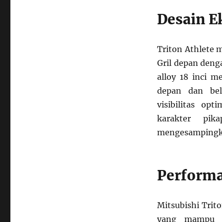
Athlete:
Desain E
Pikap
Sporty
dengan
Triton Athlete 
Teknologi
4×4
Gril depan deng
Modern
alloy 18 inci 
depan dan be
visibilitas op
karakter pi
mengesampingka
Performa
Mitsubishi Trit
yang mampu m