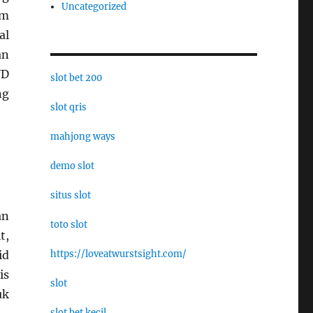
Uncategorized
em
al
an
WD
slot bet 200
ng
slot qris
mahjong ways
demo slot
situs slot
an
toto slot
t,
https://loveatwurstsight.com/
id
is
slot
uk
slot bet kecil