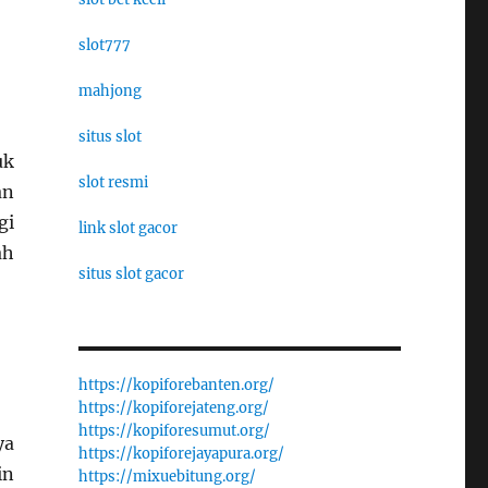
slot777
mahjong
situs slot
uk
slot resmi
an
gi
link slot gacor
ah
situs slot gacor
https://kopiforebanten.org/
https://kopiforejateng.org/
https://kopiforesumut.org/
ya
https://kopiforejayapura.org/
in
https://mixuebitung.org/