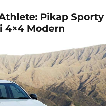
 Athlete: Pikap Sporty
i 4×4 Modern