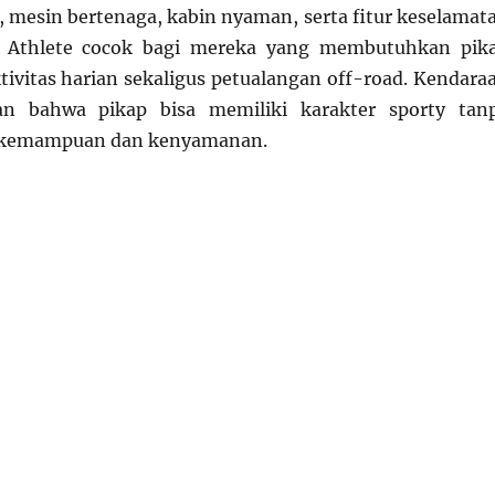
f, mesin bertenaga, kabin nyaman, serta fitur keselamat
n Athlete cocok bagi mereka yang membutuhkan pik
tivitas harian sekaligus petualangan off-road. Kendara
an bahwa pikap bisa memiliki karakter sporty tan
kemampuan dan kenyamanan.