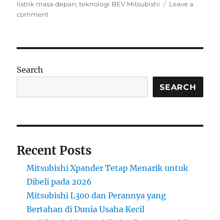
listrik masa depan
,
teknologi BEV Mitsubishi
Leave a
on
comment
Inovasi
Mobil
Listrik
Mitsubishi:
Strategi
Search
Global
dan
SEARCH
Teknologi
Masa
Depan
dalam
Era
Recent Posts
Elektrifikasi
Mitsubishi Xpander Tetap Menarik untuk
Dibeli pada 2026
Mitsubishi L300 dan Perannya yang
Bertahan di Dunia Usaha Kecil