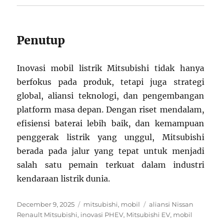
Penutup
Inovasi mobil listrik Mitsubishi tidak hanya
berfokus pada produk, tetapi juga strategi
global, aliansi teknologi, dan pengembangan
platform masa depan. Dengan riset mendalam,
efisiensi baterai lebih baik, dan kemampuan
penggerak listrik yang unggul, Mitsubishi
berada pada jalur yang tepat untuk menjadi
salah satu pemain terkuat dalam industri
kendaraan listrik dunia.
Posted
Categories
Tags
December 9, 2025
mitsubishi
,
mobil
aliansi Nissan
on
Renault Mitsubishi
,
inovasi PHEV
,
Mitsubishi EV
,
mobil