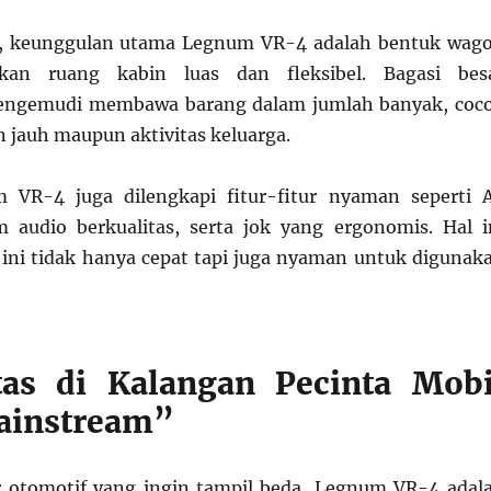
a, keunggulan utama Legnum VR-4 adalah bentuk wag
an ruang kabin luas dan fleksibel. Bagasi bes
ngemudi membawa barang dalam jumlah banyak, coc
n jauh maupun aktivitas keluarga.
m VR-4 juga dilengkapi fitur-fitur nyaman seperti 
m audio berkualitas, serta jok yang ergonomis. Hal i
ni tidak hanya cepat tapi juga nyaman untuk digunak
tas di Kalangan Pecinta Mobi
ainstream”
 otomotif yang ingin tampil beda, Legnum VR-4 adal