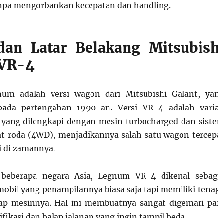
anpa mengorbankan kecepatan dan handling.
dan Latar Belakang Mitsubish
VR-4
num adalah versi wagon dari Mitsubishi Galant, ya
pada pertengahan 1990-an. Versi VR-4 adalah vari
 yang dilengkapi dengan mesin turbocharged dan sist
t roda (4WD), menjadikannya salah satu wagon tercep
i di zamannya.
 beberapa negara Asia, Legnum VR-4 dikenal sebag
obil yang penampilannya biasa saja tapi memiliki tena
kap mesinnya. Hal ini membuatnya sangat digemari pa
ikasi dan balap jalanan yang ingin tampil beda.