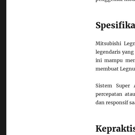
Spesifik
Mitsubishi Leg
legendaris yang
ini mampu meng
membuat Legnu
Sistem Super 
percepatan ata
dan responsif sa
Keprakt