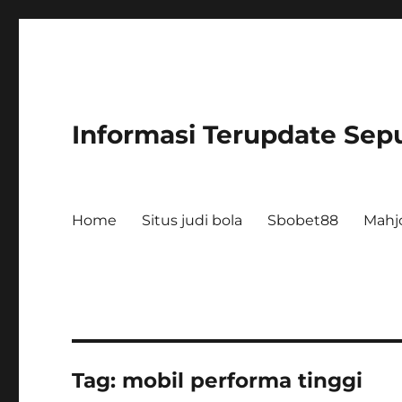
Informasi Terupdate Sepu
Home
Situs judi bola
Sbobet88
Mahj
Tag:
mobil performa tinggi