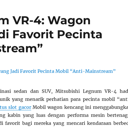
um VR-4: Wagon
i Favorit Pecinta
stream”
inasi sedan dan SUV, Mitsubishi Legnum VR-4 had
 unik yang menarik perhatian para pecinta mobil “ant
itus slot gacor
Mobil wagon kencang ini menggabungk
ang kabin yang luas dengan performa mesin bertenag
i favorit bagi mereka yang mencari kendaraan berbe