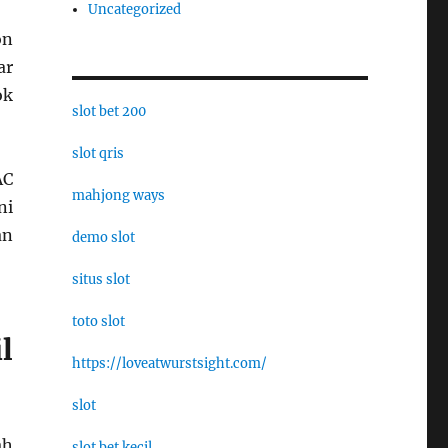
Uncategorized
on
ar
ok
slot bet 200
slot qris
AC
mahjong ways
ni
an
demo slot
situs slot
toto slot
l
https://loveatwurstsight.com/
slot
ah
slot bet kecil