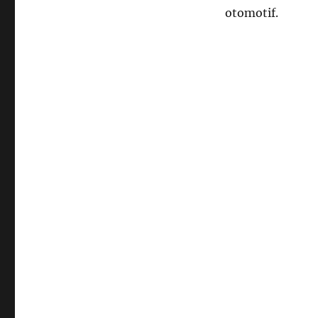
otomotif.