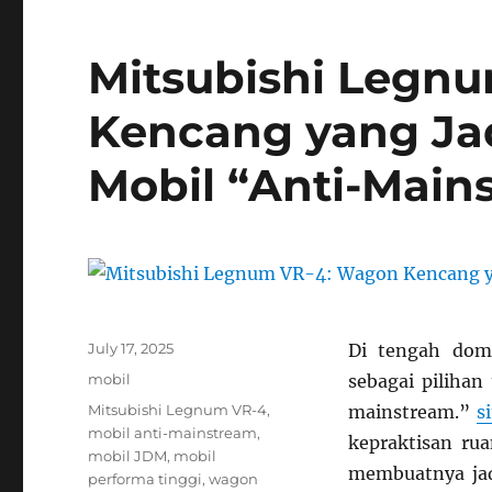
Mitsubishi Legn
Kencang yang Jad
Mobil “Anti-Main
Posted
July 17, 2025
Di tengah dom
on
Categories
mobil
sebagai pilihan
Tags
Mitsubishi Legnum VR-4
,
mainstream.”
s
mobil anti-mainstream
,
kepraktisan ru
mobil JDM
,
mobil
membuatnya jad
performa tinggi
,
wagon