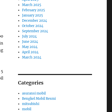
March 2025
February 2025
January 2025
December 2024
October 2024
September 2024
bo
July 2024
June 2024
in
May 2024
ng
April 2024
March 2024
 5
il
Categories
asuransi mobil
Bengkel Mobil Resmi
mitsubishi
mobil