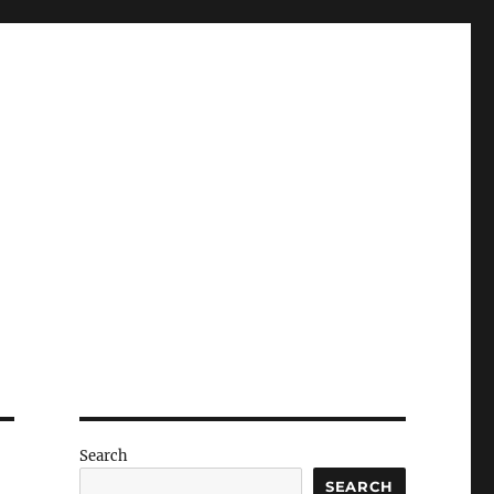
Search
SEARCH