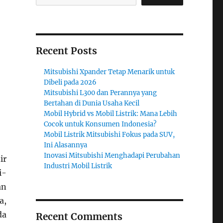
Recent Posts
Mitsubishi Xpander Tetap Menarik untuk
Dibeli pada 2026
Mitsubishi L300 dan Perannya yang
Bertahan di Dunia Usaha Kecil
Mobil Hybrid vs Mobil Listrik: Mana Lebih
Cocok untuk Konsumen Indonesia?
Mobil Listrik Mitsubishi Fokus pada SUV,
Ini Alasannya
Inovasi Mitsubishi Menghadapi Perubahan
ir
Industri Mobil Listrik
i-
an
a,
da
Recent Comments