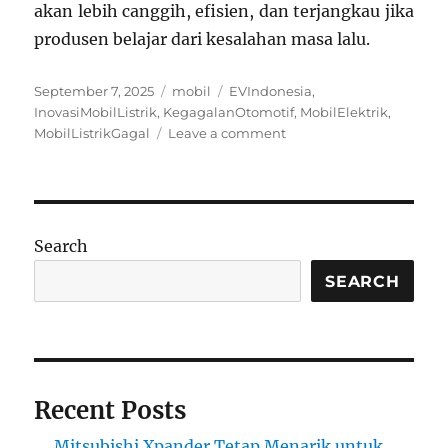
akan lebih canggih, efisien, dan terjangkau jika
produsen belajar dari kesalahan masa lalu.
Posted
Categories
Tags
September 7, 2025
mobil
EVIndonesia
,
on
InovasiMobilListrik
,
KegagalanOtomotif
,
MobilElektrik
,
on
MobilListrikGagal
Leave a comment
Mobil
Listrik
yang
Gagal
Produksi:
Search
Pelajaran
dari
SEARCH
Inovasi
Otomotif
Recent Posts
Mitsubishi Xpander Tetap Menarik untuk