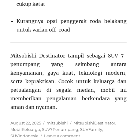
cukup ketat
Kurangnya opsi penggerak roda belakang
untuk varian off-road
Mitsubishi Destinator tampil sebagai SUV 7-
penumpang yang seimbang antara
kenyamanan, gaya kuat, teknologi modern,
serta kepraktisan. Cocok untuk keluarga dan
petualangan di segala medan, mobil ini
memberikan pengalaman berkendara yang
aman dan nyaman.
Posted
Categories
Tags
August 22, 2025
mitsubishi
MitsubishiDestinator
,
on
MobilKeluarga
,
SUV7Penumpang
,
SUVFamily
,
on
SUVIndonesia
Leave a comment