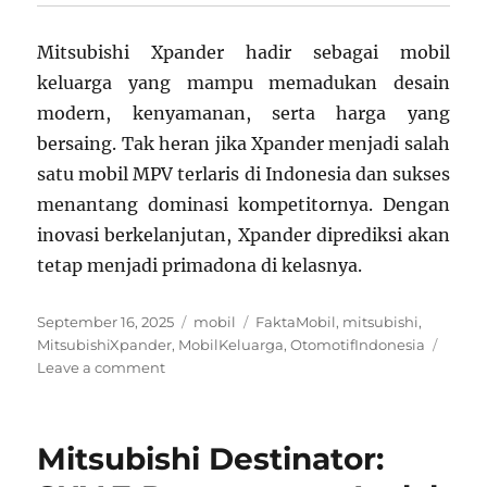
Mitsubishi Xpander hadir sebagai mobil
keluarga yang mampu memadukan desain
modern, kenyamanan, serta harga yang
bersaing. Tak heran jika Xpander menjadi salah
satu mobil MPV terlaris di Indonesia dan sukses
menantang dominasi kompetitornya. Dengan
inovasi berkelanjutan, Xpander diprediksi akan
tetap menjadi primadona di kelasnya.
Posted
Categories
Tags
September 16, 2025
mobil
FaktaMobil
,
mitsubishi
,
on
MitsubishiXpander
,
MobilKeluarga
,
OtomotifIndonesia
on
Leave a comment
7
Fakta
Menarik
Mitsubishi Destinator:
Mobil
Mitsubishi