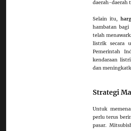
daerah-daerah t
Selain itu,
harg
hambatan bagi 
telah menawarka
listrik secara
Pemerintah Ind
kendaraan list
dan meningkatk
Strategi M
Untuk memenang
perlu terus ber
pasar. Mitsubi