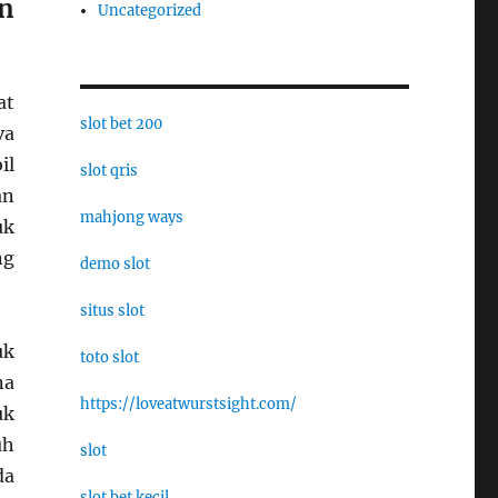
n
Uncategorized
at
slot bet 200
va
il
slot qris
an
mahjong ways
uk
ng
demo slot
situs slot
k
toto slot
na
https://loveatwurstsight.com/
uk
uh
slot
da
slot bet kecil