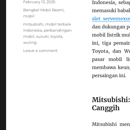
Posted
February 13, 2025
Indonesia, seba
on
Categories
Bengkel Mobil Resmi
,
memasuki babak 
mobil
slot servernexu
Tags
mitsubishi
,
mobil terbaik
dan dukungan p
Indonesia
,
perbandingan
mobil listrik m
mobil
,
suzuki
,
toyota
,
wuling
ini, tiga pemai
on
Leave a comment
Toyota, dan W
Persaingan
pasar mobil l
Ketat:
membawa keung
Mitsubishi,
Toyota,
persaingan ini.
dan
Wuling
dalam
Mitsubish
Menghadapi
Tren
Canggih
Mobil
Listrik
di
Mitsubishi men
Indonesia