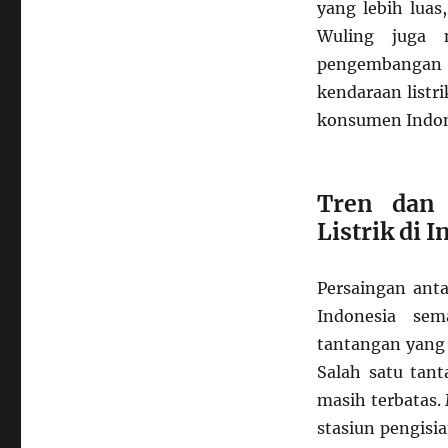
yang lebih lua
Wuling juga 
pengembanga
kendaraan listr
konsumen Indon
Tren dan 
Listrik di 
Persaingan anta
Indonesia se
tantangan yang 
Salah satu tan
masih terbatas
stasiun pengisi