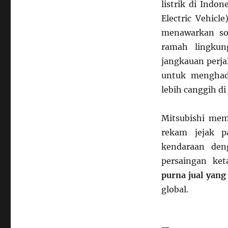
listrik di Indon
Electric Vehicl
menawarkan so
ramah lingkun
jangkauan perja
untuk menghadi
lebih canggih d
Mitsubishi mem
rekam jejak p
kendaraan den
persaingan ke
purna jual yang
global.