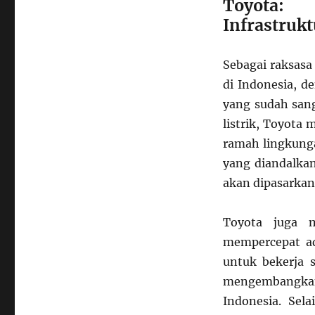
Toyota:
Infrastruk
Sebagai raksasa
di Indonesia, d
yang sudah sang
listrik, Toyota
ramah lingkunga
yang diandalka
akan dipasarkan 
Toyota juga 
mempercepat ad
untuk bekerja 
mengembangkan 
Indonesia. Sel