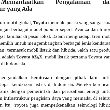
 Memanfaatkan Pengalaman da
tur yang Ada
 otomotif global,
Toyota
memiliki posisi yang sangat ku
engan berbagai model populer seperti Avanza dan Inno
at familiar di pasar lokal. Dalam menghadapi tren mob
 memilih untuk mengembangkan berbagai jenis kendara
n, termasuk mobil listrik dan hibrida. Salah satu prod
n adalah
Toyota bZ4X
, mobil listrik pertama Toyota ya
di Indonesia.
mengandalkan
kemitraan dengan pihak lain
untu
opsi kendaraan listrik di Indonesia. Mereka berenca
sama dengan pemerintah dan perusahaan energi unt
infrastruktur pengisian daya yang memadai di selur
ain itu, Toyota juga memperkenalkan teknologi hibri