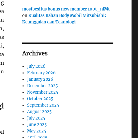
ng
mostbesitus bonus new member 100t_nlMt
ya
on
Kualitas Bahan Body Mobil Mitsubishi:
an
Keunggulan dan Teknologi
n,
ks
i,
Archives
sa
ni
July 2026
an
February 2026
January 2026
December 2025
November 2025
October 2025
i
September 2025
August 2025
July 2025
June 2025
May 2025
il
April 2025