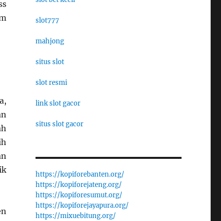
ss
um
slot777
mahjong
situs slot
slot resmi
a,
link slot gacor
an
situs slot gacor
ah
ih
an
ik
https://kopiforebanten.org/
https://kopiforejateng.org/
https://kopiforesumut.org/
https://kopiforejayapura.org/
en
https://mixuebitung.org/