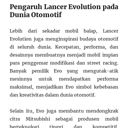
Pengaruh Lancer Evolution pada
Dunia Otomotif
Lebih dari sekadar mobil balap, Lancer
Evolution juga menginspirasi budaya otomotif
di seluruh dunia. Kecepatan, performa, dan
desainnya membuatnya menjadi mobil impian
para penggemar modifikasi dan street racing.
Banyak pemilik Evo yang mengutak-atik
mesinnya untuk mendapatkan performa
maksimal, menjadikan Evo simbol kebebasan
dan kreativitas dalam dunia otomotif.
Selain itu, Evo juga membantu mendongkrak
citra Mitsubishi sebagai produsen mobil
berteknologi tinggi dan kompetitif,