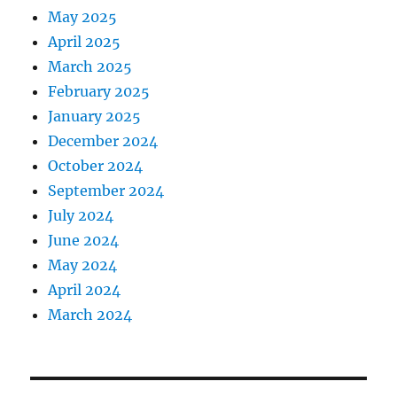
May 2025
April 2025
March 2025
February 2025
January 2025
December 2024
October 2024
September 2024
July 2024
June 2024
May 2024
April 2024
March 2024