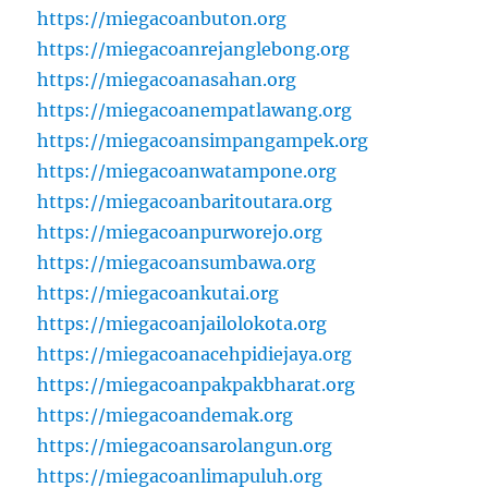
https://miegacoanbuton.org
https://miegacoanrejanglebong.org
https://miegacoanasahan.org
https://miegacoanempatlawang.org
https://miegacoansimpangampek.org
https://miegacoanwatampone.org
https://miegacoanbaritoutara.org
https://miegacoanpurworejo.org
https://miegacoansumbawa.org
https://miegacoankutai.org
https://miegacoanjailolokota.org
https://miegacoanacehpidiejaya.org
https://miegacoanpakpakbharat.org
https://miegacoandemak.org
https://miegacoansarolangun.org
https://miegacoanlimapuluh.org