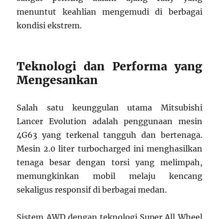
menuntut keahlian mengemudi di berbagai
kondisi ekstrem.
Teknologi dan Performa yang
Mengesankan
Salah satu keunggulan utama Mitsubishi
Lancer Evolution adalah penggunaan mesin
4G63 yang terkenal tangguh dan bertenaga.
Mesin 2.0 liter turbocharged ini menghasilkan
tenaga besar dengan torsi yang melimpah,
memungkinkan mobil melaju kencang
sekaligus responsif di berbagai medan.
Sistem AWD dengan teknologi Super All Wheel