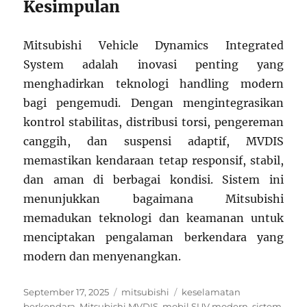
Kesimpulan
Mitsubishi Vehicle Dynamics Integrated
System adalah inovasi penting yang
menghadirkan teknologi handling modern
bagi pengemudi. Dengan mengintegrasikan
kontrol stabilitas, distribusi torsi, pengereman
canggih, dan suspensi adaptif, MVDIS
memastikan kendaraan tetap responsif, stabil,
dan aman di berbagai kondisi. Sistem ini
menunjukkan bagaimana Mitsubishi
memadukan teknologi dan keamanan untuk
menciptakan pengalaman berkendara yang
modern dan menyenangkan.
Posted
Categories
Tags
September 17, 2025
mitsubishi
keselamatan
on
berkendara
,
Mitsubishi MVDIS
,
mobil SUV modern
,
sistem