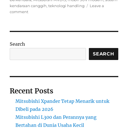
kendaraan canggih
,
teknologi handling
Leave a
on
comment
Mitsubishi
Vehicle
Dynamics
Integrated
System:
Search
Teknologi
Handling
SEARCH
Modern
Recent Posts
Mitsubishi Xpander Tetap Menarik untuk
Dibeli pada 2026
Mitsubishi L300 dan Perannya yang
Bertahan di Dunia Usaha Kecil