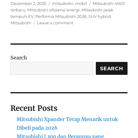
Posted
Categories
Tags
December 2, 2025
mitsubishi
,
mobil
Mitsubishi 4WD
on
terbaru
,
Mitsubishi efisiensi energi
,
Mitsubishi jarak
tempuh EV
,
Performa Mitsubishi 2026
,
SUV hybrid
on
Mitsubishi
Leave a comment
Performa,
Efisiensi
Energi,
dan
Jarak
Search
Tempuh
Mitsubishi
SEARCH
2026–
2027:
SUV
dan
Mobil
Recent Posts
Listrik
Masa
Mitsubishi Xpander Tetap Menarik untuk
Depan
Dibeli pada 2026
Mitsubishi L300 dan Perannya yang