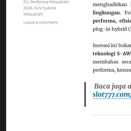
EV
,
Performa Mitsubishi
menghadirkan
2026
,
SUV hybrid
lingkungan
. Fo
Mitsubishi
performa, efis
on
Leave a comment
Performa,
plug-in hybrid 
Efisiensi
Energi,
Inovasi ini buka
dan
Jarak
teknologi S-AW
Tempuh
membahas seca
Mitsubishi
performa, konsu
2026–
2027:
SUV
Baca juga ar
dan
slot777.com
Mobil
Listrik
Masa
Depan