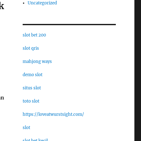
Uncategorized
k
slot bet 200
slot qris
mahjong ways
demo slot
situs slot
an
toto slot
https://loveatwurstsight.com/
slot
slot bet kecil